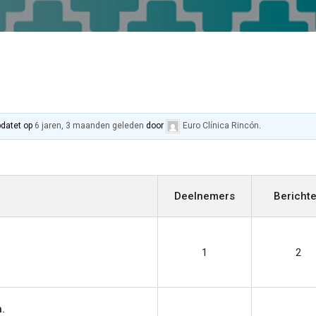
pdatet op
6 jaren, 3 maanden geleden
door
Euro Clínica Rincón
.
Deelnemers
Bericht
1
2
.