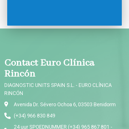
Contact Euro Clínica
Rincón
DIAGNOSTIC UNITS SPAIN S.L. - EURO CLÍNICA
RINCÓN
Avenida Dr. Sévero Ochoa 6, 03503 Benidorm
(+34) 966 830 849
24 uur SPOEDNUMMER (+34) 965 867 801 -